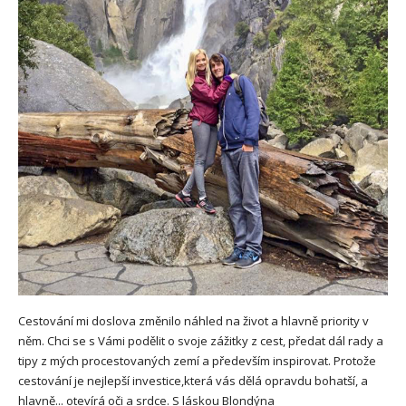
Cestování mi doslova změnilo náhled na život a hlavně priority v
něm. Chci se s Vámi podělit o svoje zážitky z cest, předat dál rady a
tipy z mých procestovaných zemí a především inspirovat. Protože
cestování je nejlepší investice,která vás dělá opravdu bohatší, a
hlavně... otevírá oči a srdce. S láskou Blondýna