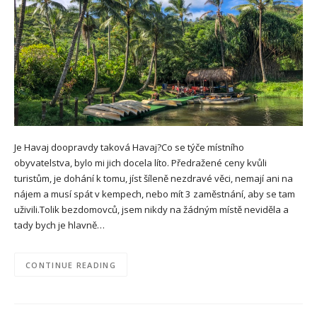
Je Havaj doopravdy taková Havaj?Co se týče místního
obyvatelstva, bylo mi jich docela líto. Předražené ceny kvůli
turistům, je dohání k tomu, jíst šíleně nezdravé věci, nemají ani na
nájem a musí spát v kempech, nebo mít 3 zaměstnání, aby se tam
uživili.Tolik bezdomovců, jsem nikdy na žádným místě neviděla a
tady bych je hlavně…
CONTINUE READING