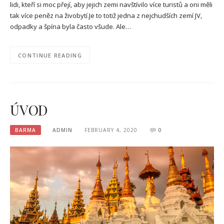
lidi, kteří si moc přejí, aby jejich zemi navštívilo více turistů a oni měli
tak více peněz na živobytí.Je to totiž jedna z nejchudších zemí JV,
odpadky a špína byla často všude. Ale…
CONTINUE READING
ÚVOD
BARMA
ADMIN
FEBRUARY 4, 2020
0