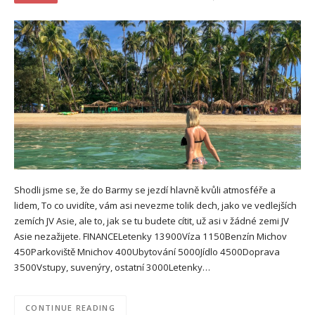
Shodli jsme se, že do Barmy se jezdí hlavně kvůli atmosféře a
lidem, To co uvidíte, vám asi nevezme tolik dech, jako ve vedlejších
zemích JV Asie, ale to, jak se tu budete cítit, už asi v žádné zemi JV
Asie nezažijete. FINANCELetenky 13900Víza 1150Benzín Michov
450Parkoviště Mnichov 400Ubytování 5000Jídlo 4500Doprava
3500Vstupy, suvenýry, ostatní 3000Letenky…
CONTINUE READING