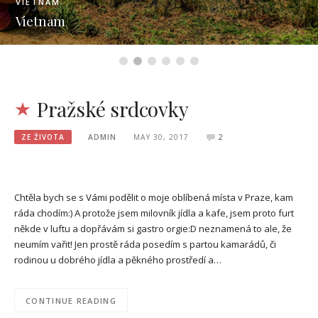
VIETNAM
Vietnam
Pražské srdcovky
ZE ŽIVOTA
ADMIN
MAY 30, 2017
2
Chtěla bych se s Vámi podělit o moje oblíbená místa v Praze, kam
ráda chodím:) A protože jsem milovník jídla a kafe, jsem proto furt
někde v luftu a dopřávám si gastro orgie:D neznamená to ale, že
neumím vařit! Jen prostě ráda posedím s partou kamarádů, či
rodinou u dobrého jídla a pěkného prostředí a…
CONTINUE READING