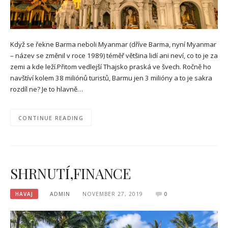
Když se řekne Barma neboli Myanmar (dříve Barma, nyní Myanmar
– název se změnil v roce 1989) téměř většina lidí ani neví, co to je za
zemi a kde leží.Přitom vedlejší Thajsko praská ve švech. Ročně ho
navštíví kolem 38 miliónů turistů, Barmu jen 3 milióny a to je sakra
rozdíl ne? Je to hlavně…
CONTINUE READING
SHRNUTÍ,FINANCE
HAVAJ
ADMIN
NOVEMBER 27, 2019
0