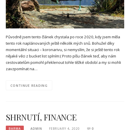
Původně jsem tento článek chystala po roce 2020, kdy jsem měla
tento rok naplánovaných ještě několik mých snů. Bohužel díky
momentální situaci – koronarivu, si nemyslím, že si ještě tento rok
nějaké věci z bucket list splním:( Proto píšu článek teď, aby nám
cestovatelům pomohl překlenout tohle těžké období a my si mohli
zavzpomínat na…
CONTINUE READING
SHRNUTÍ, FINANCE
BARMA
ADMIN
FEBRUARY 4, 2020
0