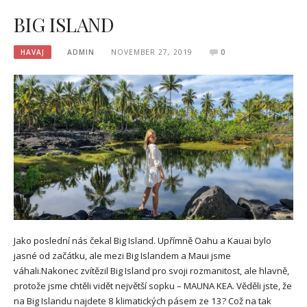
BIG ISLAND
HAVAJ
ADMIN
NOVEMBER 27, 2019
0
Jako poslední nás čekal Big Island. Upřímně Oahu a Kauai bylo
jasné od začátku, ale mezi Big Islandem a Maui jsme
váhali.Nakonec zvítězil Big Island pro svoji rozmanitost, ale hlavně,
protože jsme chtěli vidět největší sopku – MAUNA KEA. Věděli jste, že
na Big Islandu najdete 8 klimatických pásem ze 13? Což na tak