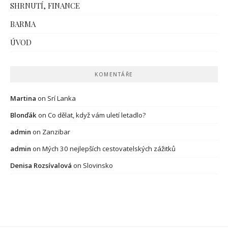
SHRNUTÍ, FINANCE
BARMA
ÚVOD
KOMENTÁŘE
Martina
on
Srí Lanka
Blonďák
on
Co dělat, když vám uletí letadlo?
admin
on
Zanzibar
admin
on
Mých 30 nejlepších cestovatelských zážitků
Denisa Rozsívalová
on
Slovinsko