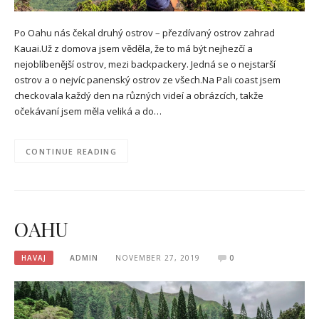
Po Oahu nás čekal druhý ostrov – přezdívaný ostrov zahrad
Kauai.Už z domova jsem věděla, že to má být nejhezčí a
nejoblíbenější ostrov, mezi backpackery. Jedná se o nejstarší
ostrov a o nejvíc panenský ostrov ze všech.Na Pali coast jsem
checkovala každý den na různých videí a obrázcích, takže
očekávaní jsem měla veliká a do…
CONTINUE READING
OAHU
HAVAJ
ADMIN
NOVEMBER 27, 2019
0