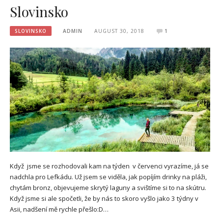
Slovinsko
SLOVINSKO
ADMIN
AUGUST 30, 2018
1
Když jsme se rozhodovali kam na týden v červenci vyrazíme, já se
nadchla pro Lefkádu. Už jsem se viděla, jak popíjím drinky na pláži,
chytám bronz, objevujeme skrytý laguny a svištíme si to na skútru.
Když jsme si ale spočetli, že by nás to skoro vyšlo jako 3 týdny v
Asii, nadšení mě rychle přešlo:D…