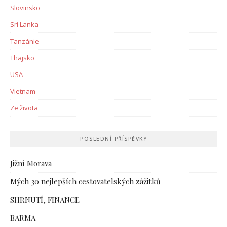
Slovinsko
Srí Lanka
Tanzánie
Thajsko
USA
Vietnam
Ze života
POSLEDNÍ PŘÍSPĚVKY
Jižní Morava
Mých 30 nejlepších cestovatelských zážitků
SHRNUTÍ, FINANCE
BARMA