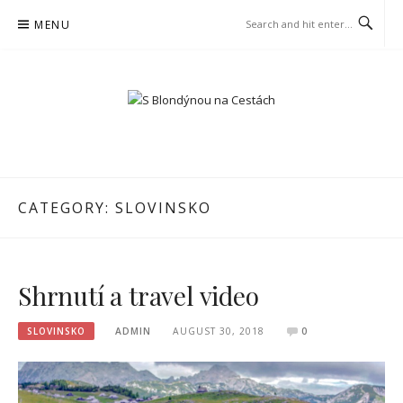
Skip
MENU
to
content
S BLONDÝNOU NA
CESTÁCH
CATEGORY:
SLOVINSKO
Shrnutí a travel video
SLOVINSKO
ADMIN
AUGUST 30, 2018
0