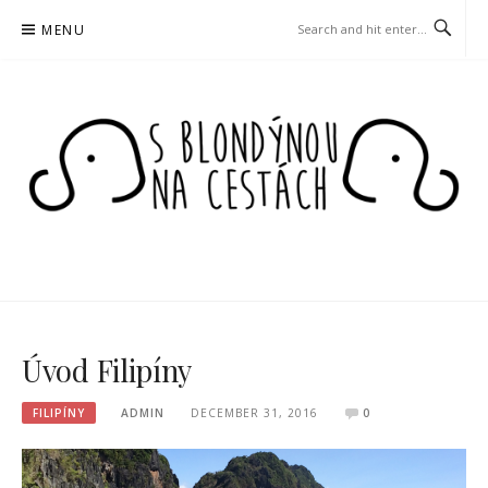
Skip
MENU
to
content
S BLONDÝNOU NA
CESTÁCH
Úvod Filipíny
FILIPÍNY
ADMIN
DECEMBER 31, 2016
0