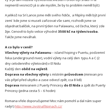
nejmenší vesnici:D já si ale myslím, že by to problém neměl být:)
A jelikož na Srí Lance jsme měli svého řidiče, a Filipíny měli být první
zemí kde jsme si museli zařizovat vše sami, rozhodli jsme se
objednat balíček, na první týden na Palawanu, od čecha, který zde
žije. Cenově to bylo velice výhodné
3500 kč na týden/osoba.
Takže jsme neváhali.
A co bylo v ceně?
Všechny výlety na Palawanu
– island hoping v Puertu, podzemní
řeka (underground river), vodní výlety na celý den typu A a C (2
dny celodenního výletování) v El Nidu
Každý den
oběd na vejletě
.
Doprava na všechny výlety
s místním
průvodcem
(minivan pro
vás přijel před ubytko a zase odvezl zpět, cca 8 lidí)
Doprava
minivanem z Puerty Princesy
do El Nida
a zpět do Puerty
Princesy (jedna cesta 5 – 6 hodin)
Romana vřele doporučujeme! Moc nám pomohl a dal nám super
rady!:)
http://www.zivotnafilipinach.cz/