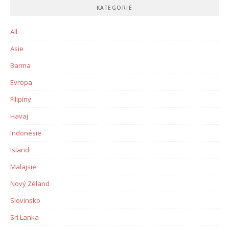
KATEGORIE
All
Asie
Barma
Evropa
Filipíny
Havaj
Indonésie
Island
Malajsie
Nový Zéland
Slovinsko
Srí Lanka