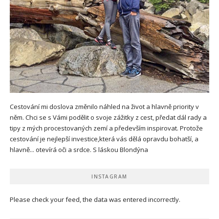
Cestování mi doslova změnilo náhled na život a hlavně priority v
něm. Chci se s Vámi podělit o svoje zážitky z cest, předat dál rady a
tipy z mých procestovaných zemí a především inspirovat. Protože
cestování je nejlepší investice,která vás dělá opravdu bohatší, a
hlavně... otevírá oči a srdce. S láskou Blondýna
INSTAGRAM
Please check your feed, the data was entered incorrectly.