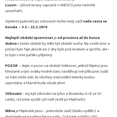
Luzon
– rýžové terasy zapsané v UNESCO jsme nemohli
vynechat!:)
3týdenní putování po ostrovech mohlo tedy začít
naše cesta se
konala – 3.2 – 22.2.2016
Nejlepší období vycestovat
je
od prosince až do konce
dubna
v tomto období by mělo být období sucha. My zvolili únor a
počasí bylo fajn,akorát asi 2 dny bylo pod mrakem a sprchlo, ale i
to bylo v tom pařáku příjemný
POZOR
– dejte si pozor na období Velikonoc, jelikož Filipínci jsou
křesťané a tyto svátky hodně slaví, navštěvují své příbuzné, tudíž
se Vám může stát, že všechny vnitrostátní letenky budou
vyprodány a hlavně bude všude plno!
Očkování
– my byli očkováni na tyfus a žloutenku A i B ze Srí
Lanky, což jsme využili i při naší cestě po Filipínach:)
Měna
je Filipínské peso – jednoduše stačí částku vydělit 2 a
dostanete se na přepočet na naše. Což jsem zvládla i já:D