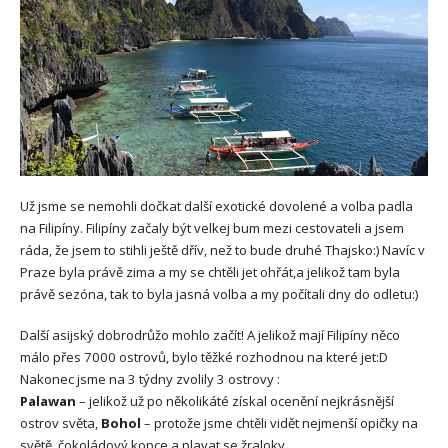
Už jsme se nemohli dočkat další exotické dovolené a volba padla
na Filipíny. Filipíny začaly být velkej bum mezi cestovateli a jsem
ráda, že jsem to stihli ještě dřív, než to bude druhé Thajsko:) Navíc v
Praze byla právě zima a my se chtěli jet ohřát,a jelikož tam byla
právě sezóna, tak to byla jasná volba a my počítali dny do odletu:)
Další asijský dobrodrůžo mohlo začít! A jelikož mají Filipíny něco
málo přes 7000 ostrovů, bylo těžké rozhodnou na které jet:D
Nakonec jsme na 3 týdny zvolily 3 ostrovy :
Palawan
– jelikož už po několikáté získal ocenění nejkrásnější
ostrov světa,
Bohol
– protože jsme chtěli vidět nejmenší opičky na
světě, čokoládový kopce a plavat se žraloky.