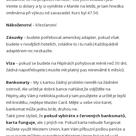
Vemte si dolary a ty si vyměnte v Manile na letišti, je tam hnedka
směnárna při výlezu od zavazadel. Kurz byl 47.50.
Náboženství
– křesťanství
Zásuvky
– budete potřebovat americkej adapter, pokud však
budete v novějších hotelích, zvládne to i tu naši:) Každopádně
adaptérem nic nezkazíte.
Víza
– pokud se budete na Filipínách pohybovat méně než 30 dní,
žádná napotřebujete:) musíte mít platný pas minimálně 6 měsíců.
Bankomaty
– My s kartou žádný problém neměli na žádném
ostrově. Ale určitě je dobré bance nahlásit,že odjíždíte na
Filipíny,aby Vám ji neblokla,pokud ji tam použijtete a určitě je lepší
mít kreditku, nejlépe Master Card. Mějte u sebe více karet,
bankomat může jednu brát, druhou ne..
Také jsme slyšeli, že
pokud vybíráte z červených bankomatů,
karta funguje,
ale z jiných ne. Pokud karta nebude fungovat
můžete využít Western Union, kam Vám příbuzní pošlou peníze a
vy si je tam můžete vyzvednout.Western Union byl snad i v té