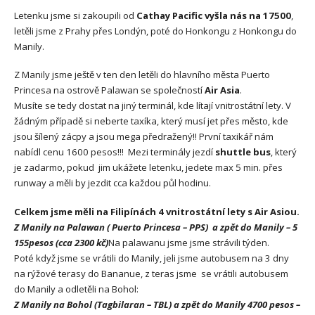
Letenku jsme si zakoupili od
Cathay Pacific vyšla nás na 17500
,
letěli jsme z Prahy přes Londýn, poté do Honkongu z Honkongu do
Manily.
Z Manily jsme ještě v ten den letěli do hlavního města Puerto
Princesa na ostrově Palawan se společností
Air Asia
.
Musíte se tedy dostat na jiný terminál, kde lítají vnitrostátní lety. V
žádným případě si neberte taxíka, který musí jet přes město, kde
jsou šílený zácpy a jsou mega předražený!! První taxikář nám
nabídl cenu 1600 pesos!!! Mezi terminály jezdí
shuttle bus
, který
je zadarmo, pokud jim ukážete letenku, jedete max 5 min. přes
runway a měli by jezdit cca každou půl hodinu.
Celkem jsme měli na Filipínách 4 vnitrostátní lety s Air Asiou.
Z Manily na Palawan ( Puerto Princesa – PPS) a zpět do Manily – 5
155pesos (cca 2300 kč)
Na palawanu jsme jsme strávili týden.
Poté když jsme se vrátili do Manily, jeli jsme autobusem na 3 dny
na rýžové terasy do Bananue, z teras jsme se vrátili autobusem
do Manily a odletěli na Bohol:
Z Manily na Bohol (Tagbilaran – TBL) a zpět do Manily 4700 pesos –