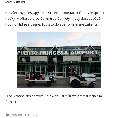
(cca 2200 kč)
Na všechny přestupy jsme si nechali dostatek času, alespoň 3
hoďky. A připravte se, že vnitrostátní lety mívají dost zpoždění
hodinu,klidně 2 běžně. Tudíž to do svého itineráře zahrňte.
O nejkrásnějším ostrově Palawanu si můžete přečíst v dalším
článku:)
Posted in
Filipíny