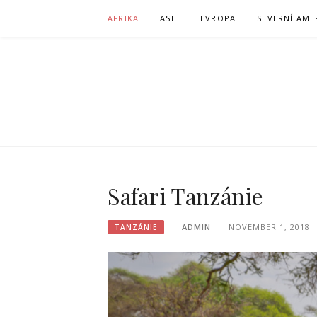
Skip
AFRIKA
ASIE
EVROPA
SEVERNÍ AME
to
content
S BLONDÝ
Safari Tanzánie
ADMIN
NOVEMBER 1, 2018
TANZÁNIE