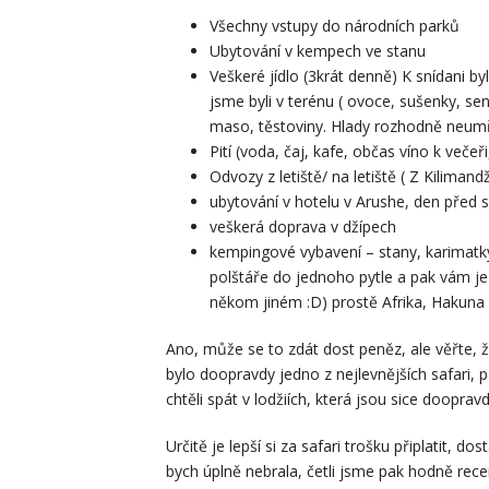
Všechny vstupy do národních parků
Ubytování v kempech ve stanu
Veškeré jídlo (3krát denně) K snídani by
jsme byli v terénu ( ovoce, sušenky, se
maso, těstoviny. Hlady rozhodně neumře
Pití (voda, čaj, kafe, občas víno k večeři
Odvozy z letiště/ na letiště ( Z Kilimand
ubytování v hotelu v Arushe, den před sa
veškerá doprava v džípech
kempingové vybavení – stany, karimatky, 
polštáře do jednoho pytle a pak vám je 
někom jiném :D) prostě Afrika, Hakuna
Ano, může se to zdát dost peněz, ale věřte, 
bylo doopravdy jedno z nejlevnějších safari, 
chtěli spát v lodžiích, která jsou sice doopra
Určitě je lepší si za safari trošku připlatit, dost
bych úplně nebrala, četli jsme pak hodně recenzí,