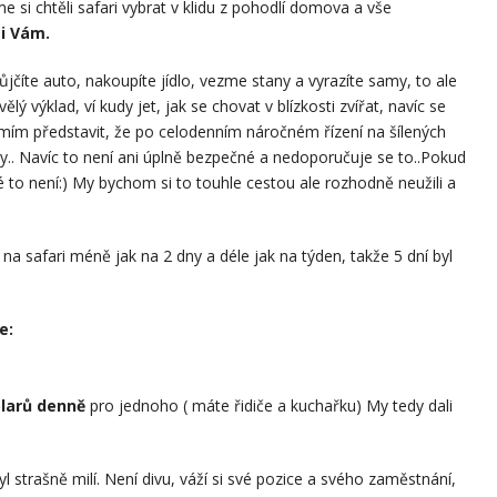
me si chtěli safari vybrat v klidu z pohodlí domova a vše
i Vám.
půjčíte auto, nakoupíte jídlo, vezme stany a vyrazíte samy, to ale
výklad, ví kudy jet, jak se chovat v blízkosti zvířat, navíc se
mím představit, že po celodenním náročném řízení na šílených
ny.. Navíc to není ani úplně bezpečné a nedoporučuje se to..Pokud
 to není:) My bychom si to touhle cestou ale rozhodně neužili a
 na safari méně jak na 2 dny a déle jak na týden, takže 5 dní byl
e:
olarů denně
pro jednoho ( máte řidiče a kuchařku) My tedy dali
yl strašně milí. Není divu, váží si své pozice a svého zaměstnání,