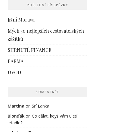
POSLEDNÍ PŘÍSPĚVKY
Jižní Morava
Mých 30 nejlepších cestovatelských
zážitků
SHRNUTÍ, FINANCE
BARMA
ÚVOD
KOMENTÁŘE
Martina
on
Srí Lanka
Blonďák
on
Co dělat, když vám uletí
letadlo?