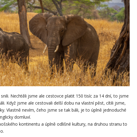
nili. Nechtěli jsme ale cestovce platit 150 tisíc za 14 dní, to jsme
áli. Když jsme ale cestovali delší dobu na vlastní pěst, cítili jsme,
y. Vlastně nevím, čeho jsme se tak báli, je to úplně jednoduché
anglicky domluví.
nošského kontinentu a úplně odlišné kultury, na druhou stranu to
lo.