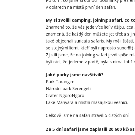
Po tom, co jsme si dohodli podmínky přes e
v dolarech na místě první den safari.
My si zvolili camping, joining safari, co
Znamená to, že vás jede více lidí v džípu, c
znamená, že každý den můžete jet třeba s jiným
také objednali suricata safaris. My měli štěstí,
se stejnými lidmi, kteří byli naprosto super!!
Zjistili jsme, že na joining safari jezdí spíše ml
byli rádi, že jedeme v partě, byla s nima totiž
Jaké parky jsme navštívili?
Park Tarangire
Národní park Serengeti
Crater NgoroNgoro
Lake Manyara a místní masajskou vesnici.
Celkově jsme na safari strávili 5 čistých dní.
Za 5 dní safari jsme zaplatili 20 600 kč/o