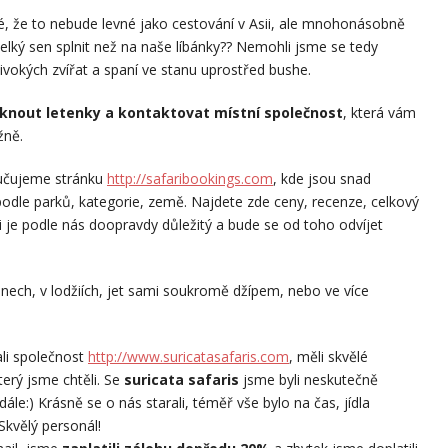
é, že to nebude levné jako cestování v Asii, ale mnohonásobně
 velký sen splnit než na naše líbánky?? Nemohli jsme se tedy
ivokých zvířat a spaní ve stanu uprostřed bushe.
oknout letenky a kontaktovat místní společnost
, která vám
žně.
učujeme stránku
http://safaribookings.com
, kde jsou snad
podle parků, kategorie, země. Najdete zde ceny, recenze, celkový
i je podle nás doopravdy důležitý a bude se od toho odvíjet
nech, v lodžiích, jet sami soukromě džípem, nebo ve více
li společnost
http://www.suricatasafaris.com
, měli skvělé
erý jsme chtěli. Se
suricata safaris
jsme byli neskutečně
ále:) Krásně se o nás starali, téměř vše bylo na čas, jídla
Skvělý personál!