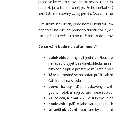
proto se ke všem chovají moc hezky. Např. ři
recenzi, jako trest pro něj je, že ho i několik
zaměstnání a žádný zdroj peněz. Což si nemůž
S místními na ulicích, jsme neměli kontakt jak
nepotkali na ulici ani jednoho turistu.což bylo
jsme přijeli k večeru a po tmě nás to doopra
Co se vám bude na safari hodit?
dalekohled
– my byli jediní v džípu, k
nenapadlo vyjet bez dalekohledu na safa
blízkosti džípu a přesto je můžete díky
šátek
– hodně se na safari práší, tak 
šátek není na škodu
power banky –
džíp je vybavený cca 6
gopro, foťák a mají to tak i vaše spoluc
kšiltovka, klobouk
– To sluníčko je na
opalovák
– pálí to jako satan, tak bac
tmavší oblečení
– barevné by se nemělo