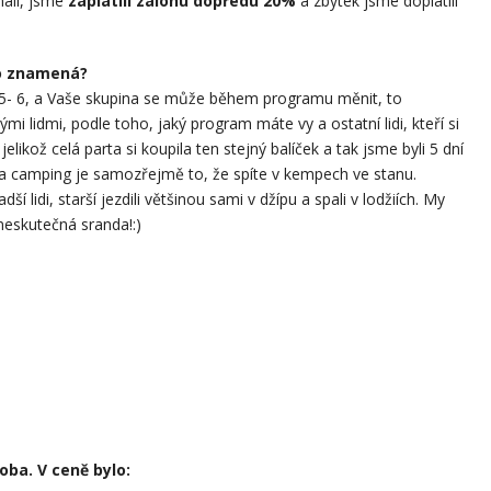
mail, jsme
zaplatili zálohu dopředu 20%
a zbytek jsme doplatili
 to znamená?
ca 5- 6, a Vaše skupina se může během programu měnit, to
i lidmi, podle toho, jaký program máte vy a ostatní lidi, kteří si
 jelikož celá parta si koupila ten stejný balíček a tak jsme byli 5 dní
!:) a camping je samozřejmě to, že spíte v kempech ve stanu.
adší lidi, starší jezdili většinou sami v džípu a spali v lodžiích. My
 neskutečná sranda!:)
soba.
V ceně bylo: