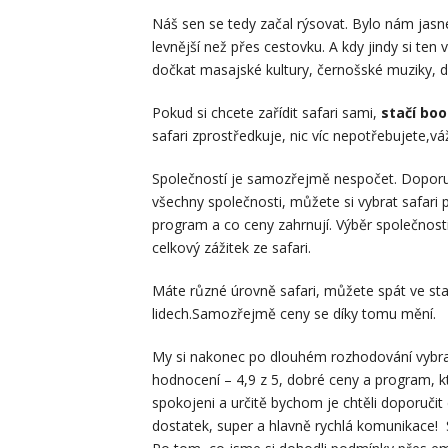
Náš sen se tedy začal rýsovat. Bylo nám jasn
levnější než přes cestovku. A kdy jindy si ten
dočkat masajské kultury, černošské muziky, d
Pokud si chcete zařídit safari sami,
stačí bo
safari zprostředkuje, nic víc nepotřebujete,vá
Společností je samozřejmě nespočet. Dopor
všechny společnosti, můžete si vybrat safari 
program a co ceny zahrnují. Výběr společnost
celkový zážitek ze safari.
Máte různé úrovně safari, můžete spát ve sta
lidech.Samozřejmě ceny se díky tomu mění.
My si nakonec po dlouhém rozhodování vybra
hodnocení – 4,9 z 5, dobré ceny a program, kt
spokojeni a určitě bychom je chtěli doporučit d
dostatek, super a hlavně rychlá komunikace! 