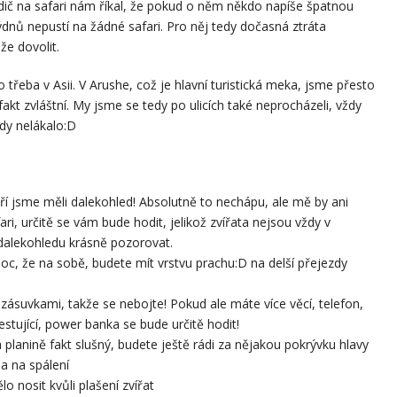
dič na safari nám říkal, že pokud o něm někdo napíše špatnou
 týdnů nepustí na žádné safari. Pro něj tedy dočasná ztráta
e dovolit.
o třeba v Asii. V Arushe, což je hlavní turistická meka, jsme přesto
 fakt zvláštní. My jsme se tedy po ulicích také neprocházeli, vždy
vdy nelákalo:D
teří jsme měli dalekohled! Absolutně to nechápu, ale mě by ani
ri, určitě se vám bude hodit, jelikož zvířata nejsou vždy v
 dalekohledu krásně pozorovat.
moc, že na sobě, budete mít vrstvu prachu:D na delší přejezdy
 zásuvkami, takže se nebojte! Pokud ale máte více věcí, telefon,
estující, power banka se bude určitě hodit!
 planině fakt slušný, budete ještě rádi za nějakou pokrývku hlavy
ha na spálení
 nosit kvůli plašení zvířat