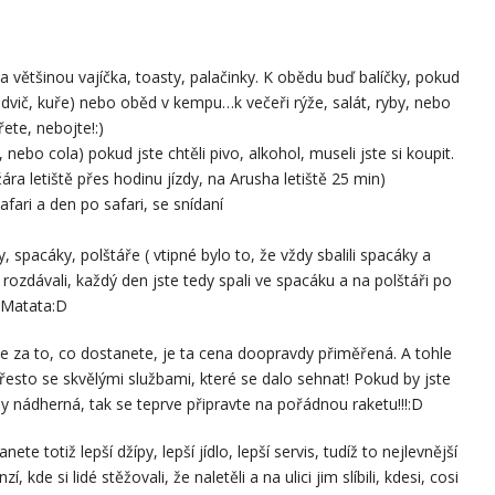
la většinou vajíčka, toasty, palačinky. K obědu buď balíčky, pokud
ndvič, kuře) nebo oběd v kempu…k večeři rýže, salát, ryby, nebo
te, nebojte!:)
, nebo cola) pokud jste chtěli pivo, alkohol, museli jste si koupit.
žára letiště přes hodinu jízdy, na Arusha letiště 25 min)
fari a den po safari, se snídaní
spacáky, polštáře ( vtipné bylo to, že vždy sbalili spacáky a
rozdávali, každý den jste tedy spali ve spacáku a na polštáři po
 Matata:D
že za to, co dostanete, je ta cena doopravdy přiměřená. A tohle
přesto se skvělými službami, které se dalo sehnat! Pokud by jste
vdy nádherná, tak se teprve připravte na pořádnou raketu!!!:D
anete totiž lepší džípy, lepší jídlo, lepší servis, tudíž to nejlevnější
 kde si lidé stěžovali, že naletěli a na ulici jim slíbili, kdesi, cosi