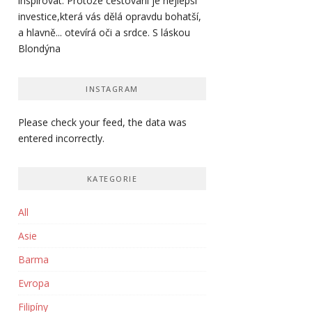
inspirovat. Protože cestování je nejlepší
investice,která vás dělá opravdu bohatší,
a hlavně... otevírá oči a srdce. S láskou
Blondýna
INSTAGRAM
Please check your feed, the data was
entered incorrectly.
KATEGORIE
All
Asie
Barma
Evropa
Filipíny