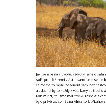
Jak jsem psala v úvodu, vždycky jsme o safari s
radši projeli 5 zemí v Asii a sami jsme se ale b
že bysme to mohli zvládnout sami bez cestovk
a zvládnul by to každý z vás, který se trochu 
Musím říct, že jsme měli trošku respekt z čer
bylo právě to, co nás na Africe tolik přitahova