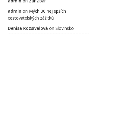
admin
on
Zanzibar
admin
on
Mých 30 nejlepších
cestovatelských zážitků
Denisa Rozsívalová
on
Slovinsko