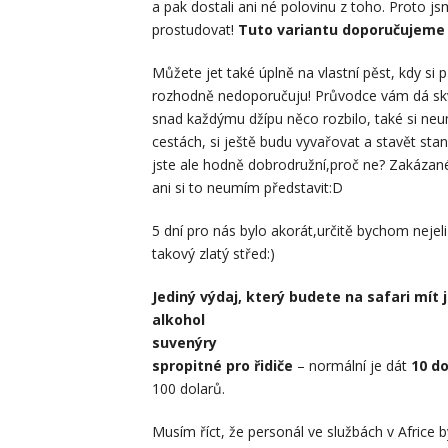
a pak dostali ani né polovinu z toho. Proto js
prostudovat!
Tuto variantu doporučujeme 
Můžete jet také úplně na vlastní pěst, kdy si 
rozhodně nedoporučuju! Průvodce vám dá skvělý 
snad každýmu džípu něco rozbilo, také si neu
cestách, si ještě budu vyvařovat a stavět sta
jste ale hodně dobrodružní,proč ne? Zakázané
ani si to neumím představit:D
5 dní pro nás bylo akorát,určitě bychom nejeli
takový zlatý střed:)
Jediný výdaj, který budete na safari mít j
alkohol
suvenýry
spropitné pro řidiče
– normální je dát
10 d
100 dolarů.
Musím říct, že personál ve službách v Africe b