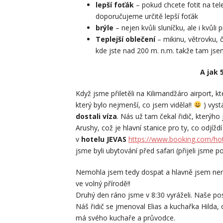
lepší foťák
– pokud chcete fotit na tel
doporučujeme určitě lepší foťák
brýle
– nejen kvůli sluníčku, ale i kvůli 
Teplejší oblečení
– mikinu, větrovku, 
kde jste nad 200 m. n.m. takže tam jsem 
A jak 
Když jsme přiletěli na Kilimandžáro airport, kte
který bylo nejmenší, co jsem viděla!!
) vyst
dostali víza
. Nás už tam čekal řidič, kterýh
Arushy, což je hlavní stanice pro ty, co odjíž
v
hotelu JEVAS
https://www.booking.com/hot
jsme byli ubytování před safari (přijeli jsme p
Nemohla jsem tedy dospat a hlavně jsem nemohl
ve volný přírodě!!
Druhý den ráno jsme v 8:30 vyráželi. Naše p
Náš řidič se jmenoval Elias a kuchařka Hilda, o
má svého kuchaře a průvodce.