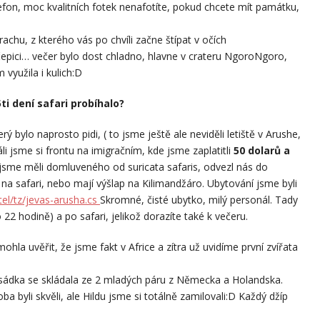
efon, moc kvalitních fotek nenafotíte, pokud chcete mít památku,
prachu, z kterého vás po chvíli začne štípat v očích
čepici… večer bylo dost chladno, hlavne v crateru NgoroNgoro,
využila i kulich:D
5ti dení safari probíhalo?
rý bylo naprosto pidi, ( to jsme ještě ale neviděli letiště v Arushe,
áli jsme si frontu na imigračním, kde jsme zaplatitli
50 dolarů a
o jsme měli domluveného od suricata safaris, odvezl nás do
dí na safari, nebo mají výšlap na Kilimandžáro. Ubytování jsme byli
el/tz/jevas-arusha.cs
Skromné, čisté ubytko, milý personál. Tady
o 22 hodině) a po safari, jelikož dorazíte také k večeru.
a uvěřit, že jsme fakt v Africe a zítra už uvidíme první zvířata
osádka se skládala ze 2 mladých páru z Německa a Holandska.
ba byli skvěli, ale Hildu jsme si totálně zamilovali:D Každý džíp