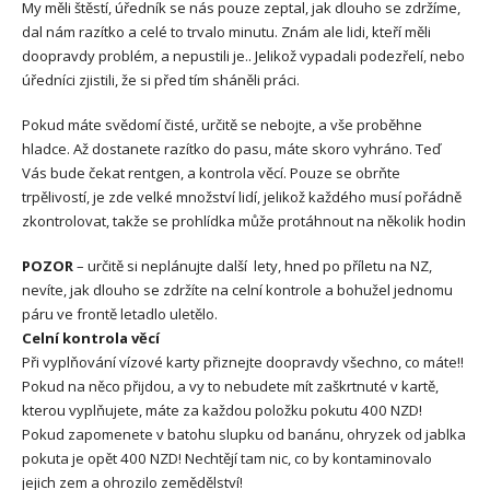
My měli štěstí, úředník se nás pouze zeptal, jak dlouho se zdržíme,
dal nám razítko a celé to trvalo minutu. Znám ale lidi, kteří měli
doopravdy problém, a nepustili je.. Jelikož vypadali podezřelí, nebo
úředníci zjistili, že si před tím sháněli práci.
Pokud máte svědomí čisté, určitě se nebojte, a vše proběhne
hladce. Až dostanete razítko do pasu, máte skoro vyhráno. Teď
Vás bude čekat rentgen, a kontrola věcí. Pouze se obrňte
trpělivostí, je zde velké množství lidí, jelikož každého musí pořádně
zkontrolovat, takže se prohlídka může protáhnout na několik hodin
POZOR
– určitě si neplánujte další lety, hned po příletu na NZ,
nevíte, jak dlouho se zdržíte na celní kontrole a bohužel jednomu
páru ve frontě letadlo uletělo.
Celní kontrola věcí
Při vyplňování vízové karty přiznejte doopravdy všechno, co máte!!
Pokud na něco přijdou, a vy to nebudete mít zaškrtnuté v kartě,
kterou vyplňujete, máte za každou položku pokutu 400 NZD!
Pokud zapomenete v batohu slupku od banánu, ohryzek od jablka
pokuta je opět 400 NZD! Nechtějí tam nic, co by kontaminovalo
jejich zem a ohrozilo zemědělství!