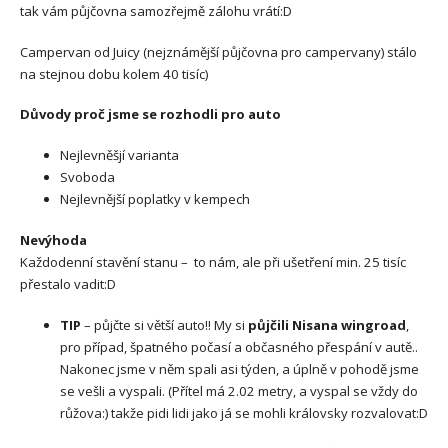
tak vám půjčovna samozřejmě zálohu vrátí:D
Campervan od Juicy (nejznámější půjčovna pro campervany) stálo
na stejnou dobu kolem 40 tisíc)
Důvody proč jsme se rozhodli pro auto
Nejlevněšjí varianta
Svoboda
Nejlevnější poplatky v kempech
Nevýhoda
Každodenní stavění stanu – to nám, ale při ušetření min. 25 tisíc
přestalo vadit:D
TIP
– půjčte si větší auto!! My si
půjčili Nisana wingroad
,
pro případ, špatného počasí a občasného přespání v autě..
Nakonec jsme v něm spali asi týden, a úplně v pohodě jsme
se vešli a vyspali. (Přítel má 2.02 metry, a vyspal se vždy do
růžova:) takže pidi lidi jako já se mohli královsky rozvalovat:D