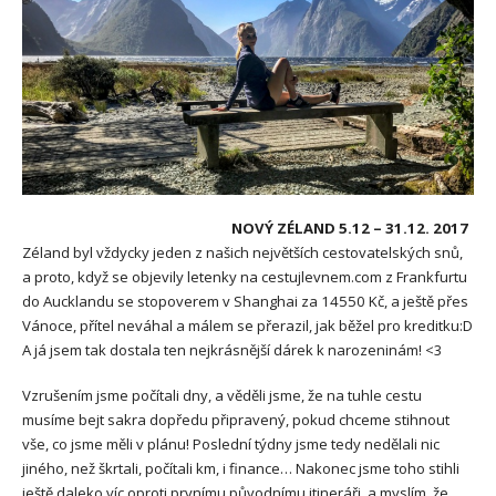
NOVÝ ZÉLAND 5.12 – 31.12. 2017
Zéland byl vždycky jeden z našich největších cestovatelských snů,
a proto, když se objevily letenky na cestujlevnem.com z Frankfurtu
do Aucklandu se stopoverem v Shanghai za 14550 Kč, a ještě přes
Vánoce, přítel neváhal a málem se přerazil, jak běžel pro kreditku:D
A já jsem tak dostala ten nejkrásnější dárek k narozeninám! <3
Vzrušením jsme počítali dny, a věděli jsme, že na tuhle cestu
musíme bejt sakra dopředu připravený, pokud chceme stihnout
vše, co jsme měli v plánu! Poslední týdny jsme tedy nedělali nic
jiného, než škrtali, počítali km, i finance… Nakonec jsme toho stihli
ještě daleko víc oproti prvnímu původnímu itineráři, a myslím, že