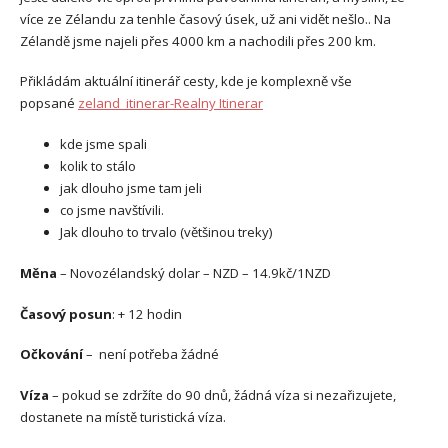
více ze Zélandu za tenhle časový úsek, už ani vidět nešlo.. Na
Zélandě jsme najeli přes 4000 km a nachodili přes 200 km.
Přikládám aktuální itinerář cesty, kde je komplexně vše
popsané
zeland_itinerar-Realny Itinerar
kde jsme spali
kolik to stálo
jak dlouho jsme tam jeli
co jsme navštívili.
Jak dlouho to trvalo (většinou treky)
Měna
– Novozélandský dolar – NZD – 14.9kč/1NZD
Časový posun
: + 12 hodin
Očkování
– není potřeba žádné
Víza
– pokud se zdržíte do 90 dnů, žádná víza si nezařizujete,
dostanete na místě turistická víza.