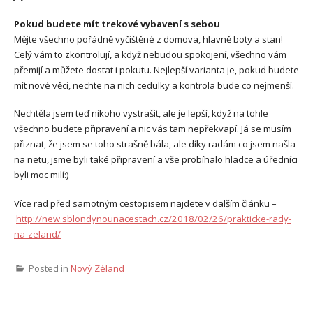
Pokud budete mít trekové vybavení s sebou
Mějte všechno pořádně vyčištěné z domova, hlavně boty a stan!
Celý vám to zkontrolují, a když nebudou spokojení, všechno vám
přemijí a můžete dostat i pokutu. Nejlepší varianta je, pokud budete
mít nové věci, nechte na nich cedulky a kontrola bude co nejmenší.
Nechtěla jsem teď nikoho vystrašit, ale je lepší, když na tohle
všechno budete připravení a nic vás tam nepřekvapí. Já se musím
přiznat, že jsem se toho strašně bála, ale díky radám co jsem našla
na netu, jsme byli také připravení a vše probíhalo hladce a úředníci
byli moc milí:)
Více rad před samotným cestopisem najdete v dalším článku –
http://new.sblondynounacestach.cz/2018/02/26/prakticke-rady-
na-zeland/
Posted in
Nový Zéland