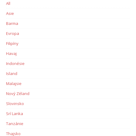
All
Asie
Barma
Evropa
Filipíny
Havaj
Indonésie
Island
Malajsie
Nový Zéland
Slovinsko
Srí Lanka
Tanzánie
Thajsko