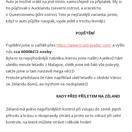
Auto je možné vrátit na jiné místo, samozřejmě za příplatek. My si
ho půjčovali v Aucklandu (severní ostrov), a vraceli ho
v Queenstownu (jižní ostrov). Toto je nejčastější varianta, proto,
když si auto půjčíte naopak, vyjde ještě o trochu levněji:)
POJIŠTĚNÍ
Pojištění jsme si zařídili přes
https://www.truetraveller.com/
a vyšlo
nás
cca 6000kč/2 osoby.
Byla to ta nejvýhodnější nabídka, kterou jsme našli!:) A jelikož nám
uletělo minule letadlo z Malajsie, chtěli jsme mít fakt vše pokrytý,
takže jsme si tam nastavili mega věcí:D
Protože představa že nám například uletí letadlo v období Vánoc
ze Zélandu domů, asi bychom se nedoplatili:D
RADY PŘED PŘÍLETEM NA ZÉLAND
Zéland má jedno nejpřísnějších kontrol při vstupu do země. Jejich
přírodu a krásu si doopravdy chrání a proto se to odrazí při celní
kontrole, na které můžete strávit i několik hodin!