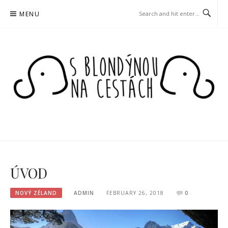
Skip
MENU
to
content
S BLONDÝNOU NA
CESTÁCH
ÚVOD
NOVÝ ZÉLAND
ADMIN
FEBRUARY 26, 2018
0