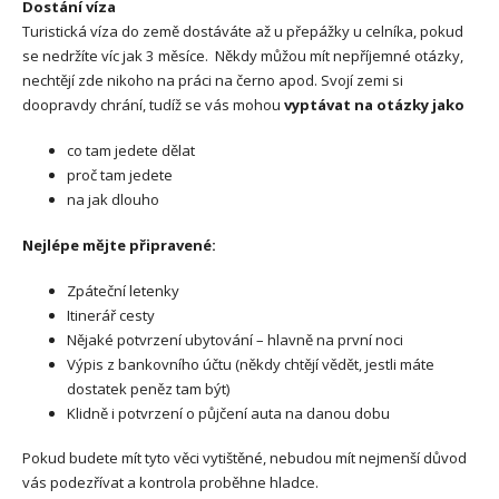
Dostání víza
Turistická víza do země dostáváte až u přepážky u celníka, pokud
se nedržíte víc jak 3 měsíce. Někdy můžou mít nepříjemné otázky,
nechtějí zde nikoho na práci na černo apod. Svojí zemi si
doopravdy chrání, tudíž se vás mohou
vyptávat na otázky jako
co tam jedete dělat
proč tam jedete
na jak dlouho
Nejlépe mějte připravené:
Zpáteční letenky
Itinerář cesty
Nějaké potvrzení ubytování – hlavně na první noci
Výpis z bankovního účtu (někdy chtějí vědět, jestli máte
dostatek peněz tam být)
Klidně i potvrzení o půjčení auta na danou dobu
Pokud budete mít tyto věci vytištěné, nebudou mít nejmenší důvod
vás podezřívat a kontrola proběhne hladce.