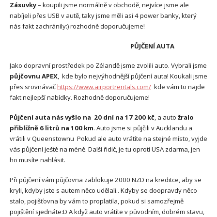
Zásuvky
– koupili jsme normálně v obchodě, nejvíce jsme ale
nabíjeli přes USB v autě, taky jsme měli asi 4 power banky, který
nás fakt zachránily:) rozhodně doporučujeme!
PŮJČENÍ AUTA
Jako dopravní prostředek po Zélandě jsme zvolili auto. Vybrali jsme
půjčovnu APEX
, kde bylo nejvýhodnější půjčení auta! Koukali jsme
přes srovnávač
https://www.airportrentals.com/
kde vám to najde
fakt nejlepší nabídky. Rozhodně doporučujeme!
Půjčení auta nás vyšlo na 20 dní na 17 200 kč
, a auto
žralo
přibližně 6 litrů na 100 km
. Auto jsme si půjčili v Aucklandu a
vrátili v Queenstownu Pokud ale auto vrátíte na stejné místo, vyjde
vás půjčení ještě na méně. Další řidič, je tu oproti USA zdarma, jen
ho musíte nahlásit.
Při půjčení vám půjčovna zablokuje 2000 NZD na kreditce, aby se
kryli, kdyby jste s autem něco udělali.. Kdyby se doopravdy něco
stalo, pojišťovna by vám to proplatila, pokud si samozřejmě
pojištění sjednáte:D A když auto vrátíte v původním, dobrém stavu,