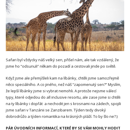
Safari byl vždycky náš velký sen, přišel nám, ale tak vzdálený, že
jsme ho “odsunuli” někam do pozadí a cestovali jinde po světě.
Když jsme ale přemýšleli kam na líbánky, chtěli jsme samozřejmě
něco speciálního. A co jiného, než náš “zapomenutý sen?” Myslím,
že lepší líbánky jsme si vybrat nemohli. A protože nejsme válecí
typy, které odjedou do all inclusive resortu, ale zase jsme si chtěli
na ty líbánky i dopřát a nechodit jen s krosnami na zádech, spojili
jsme safari v Tanzánii se Zanzibarem. Týden tedy divoký
dobrodrůžo a týden romantika na krásných pláží. To by šlo ne?:)
PÁR ÚVODNÍCH INFORMACÍ, KTERÉ BY SE VÁM MOHLY HODIT