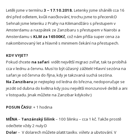
Letěli jsme v termínu
3 – 17.10.2018.
Letenky jsme sháněli cca 16
dní před odletem, kvůli naočkování, trochu jsme to přecenili:D
Sehnali jsme letenku z Prahy na Kilimandžáro s přestupem v
Amsterdamu a nazpátek ze Zanzibaru s přestupem v Nairobi a
Amsterdamu s
KLM za 16500Kč
, což nám přišla super cena za
nakombinovaný let a hlavně s minimem čekání na přestupech.
KDY VYJET?
Pokud chcete
na safari
vidět největší migraci zvířat, tak ta probíhá
cca v lednu a červnu. Musí to být úžasný zážitek! Hlavní sezóna na
safari je od června do října, kdy je takzvaná suchá sezóna.
Na Zanzibaru
je nejtepleji od ledna do března, nedoporučuje se
jezdit od dubna do května kdy jsou největší monzunové deště a ani
v listopadu. Jinak můžete na Zanzibar kdykoliv:)
POSUN ČASU
: + 1 hodina
MĚNA
–
Tanzánský šilink
– 100 šilinku – cca 1 kč. Takže prostě
odečtete vždy 2 nuly:D
Dolar
– V dolarech můžete platit taxíky, výlety a ubytování. V