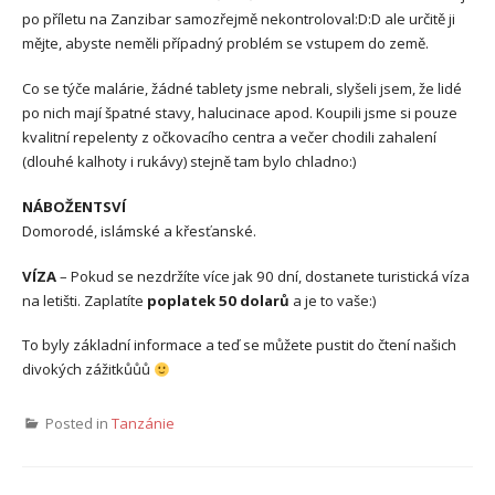
po příletu na Zanzibar samozřejmě nekontroloval:D:D ale určitě ji
mějte, abyste neměli případný problém se vstupem do země.
Co se týče malárie, žádné tablety jsme nebrali, slyšeli jsem, že lidé
po nich mají špatné stavy, halucinace apod. Koupili jsme si pouze
kvalitní repelenty z očkovacího centra a večer chodili zahalení
(dlouhé kalhoty i rukávy) stejně tam bylo chladno:)
NÁBOŽENTSVÍ
Domorodé, islámské a křesťanské.
VÍZA
– Pokud se nezdržíte více jak 90 dní, dostanete turistická víza
na letišti. Zaplatíte
poplatek 50 dolarů
a je to vaše:)
To byly základní informace a teď se můžete pustit do čtení našich
divokých zážitkůůů
Posted in
Tanzánie