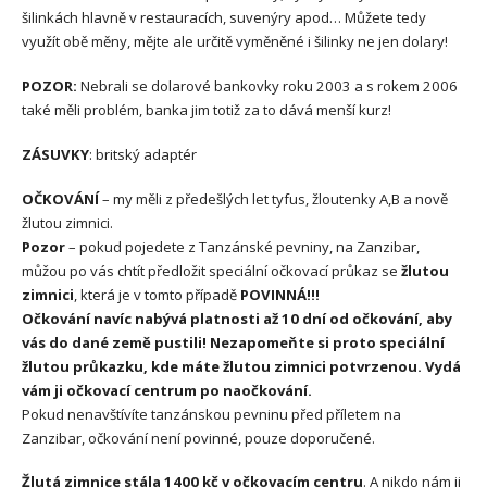
šilinkách hlavně v restauracích, suvenýry apod… Můžete tedy
využít obě měny, mějte ale určitě vyměněné i šilinky ne jen dolary!
POZOR:
Nebrali se dolarové bankovky roku 2003 a s rokem 2006
také měli problém, banka jim totiž za to dává menší kurz!
ZÁSUVKY
: britský adaptér
OČKOVÁNÍ
– my měli z předešlých let tyfus, žloutenky A,B a nově
žlutou zimnici.
Pozor
– pokud pojedete z Tanzánské pevniny, na Zanzibar,
můžou po vás chtít předložit speciální očkovací průkaz se
žlutou
zimnici
, která je v tomto případě
POVINNÁ!!!
Očkování navíc nabývá platnosti až 10 dní od očkování, aby
vás do dané země pustili! Nezapomeňte si proto speciální
žlutou průkazku, kde máte žlutou zimnici potvrzenou. Vydá
vám ji očkovací centrum po naočkování.
Pokud nenavštívíte tanzánskou pevninu před příletem na
Zanzibar, očkování není povinné, pouze doporučené.
Žlutá zimnice stála 1400 kč v očkovacím centru
. A nikdo nám ji