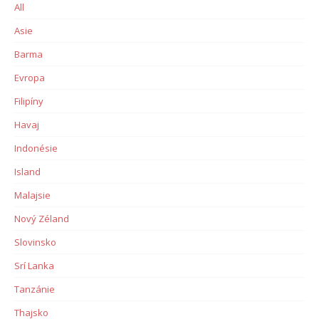
All
Asie
Barma
Evropa
Filipíny
Havaj
Indonésie
Island
Malajsie
Nový Zéland
Slovinsko
Srí Lanka
Tanzánie
Thajsko